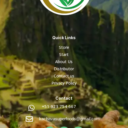
Quick Links
Store
Start
About Us
Distributor
Contact us
Privacy Policy
Contact
+51 923 754 667


kachavasuperfoods@gmail.com