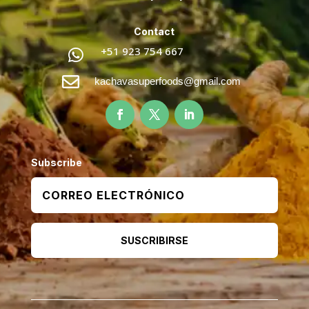
Contact
+51 923 754 667


kachavasuperfoods@gmail.com
Subscribe
SUSCRIBIRSE