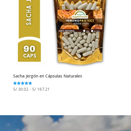
Sacha Jergón en Cápsulas Naturales
Rango
S/
30.02
-
S/
167.21
Valorado
con
de
5.00
de 5
precios:
desde
S/ 30.02
hasta
S/ 167.21