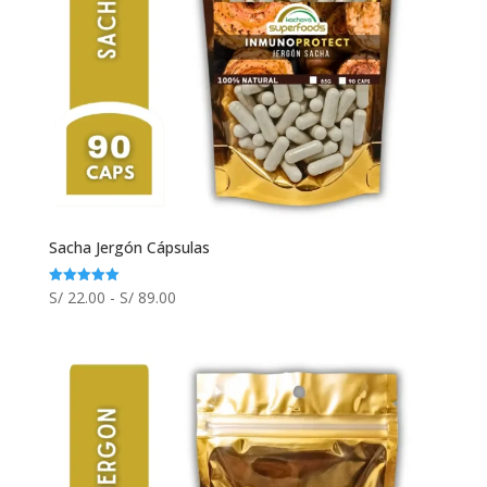
Sacha Jergón Cápsulas
Rango
S/
22.00
-
S/
89.00
Valorado
con
de
5.00
de 5
precios:
desde
S/ 22.00
hasta
S/ 89.00