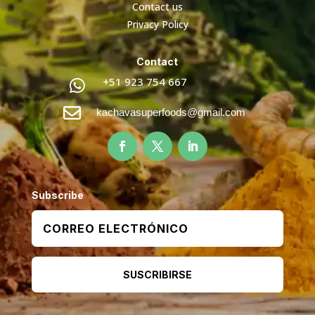
Contact us
Privacy Policy
Contact
+51 923 754 667


kachavasuperfoods@gmail.com
Subscribe
SUSCRIBIRSE