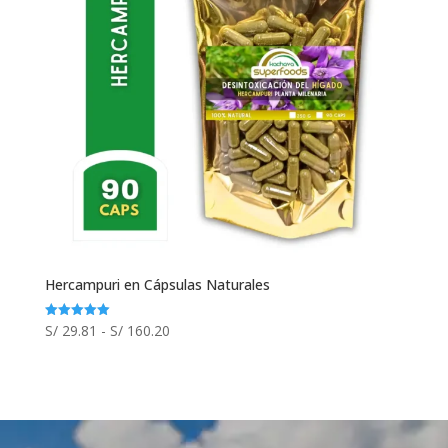
Hercampuri en Cápsulas Naturales
Rango
S/
29.81
-
S/
160.20
Valorado
con
de
5.00
de 5
precios:
desde
S/ 29.81
hasta