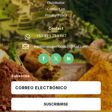
Distributor
Contact us
Privacy Policy
Contact
+51 923 754 667


kachavasuperfoods@gmail.com
Subscribe
SUSCRIBIRSE