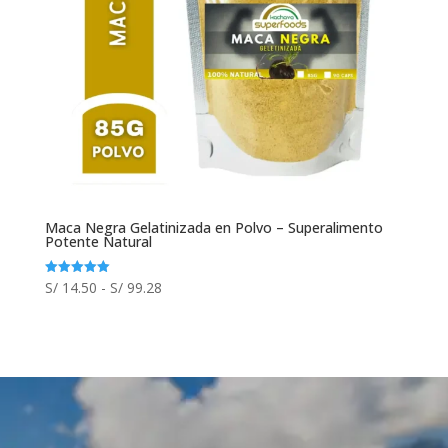
Maca Negra Gelatinizada en Polvo – Superalimento
Potente Natural
Rango
S/
14.50
-
S/
99.28
Valorado
con
de
5.00
de 5
precios:
desde
S/ 14.50
hasta
S/ 99.28