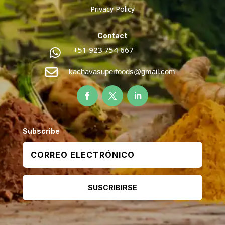
Privacy Policy
Contact
+51 923 754 667


kachavasuperfoods@gmail.com
Subscribe
SUSCRIBIRSE