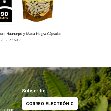
sure Huanarpo y Maca Negra Cápsulas
Rango
.70
-
S/
168.70
de
precios:
desde
S/ 30.70
hasta
S/ 168.70
Subscribe
mail.com