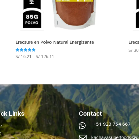
Erecsure en Polvo Natural Energizante
Erec
S/
30
Rango
S/
16.21
-
S/
126.11
Valorado
con
de
5.00
de 5
precios:
desde
S/ 16.21
hasta
S/ 126.11
ck Links
Contact
+51 923 754 667

e
t

kachavasuperfoods@g