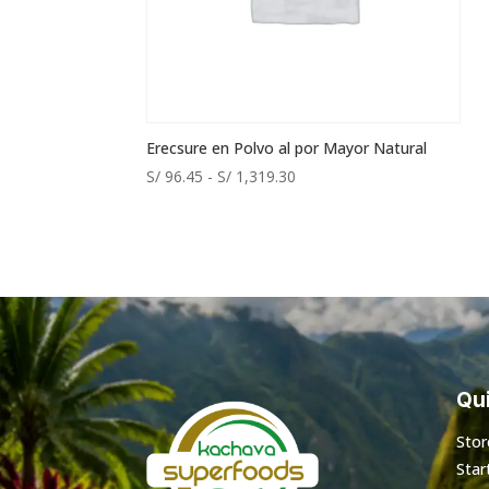
Erecsure en Polvo al por Mayor Natural
Rango
S/
96.45
-
S/
1,319.30
de
precios:
desde
S/ 96.45
hasta
S/ 1,319.30
Qui
Stor
Star