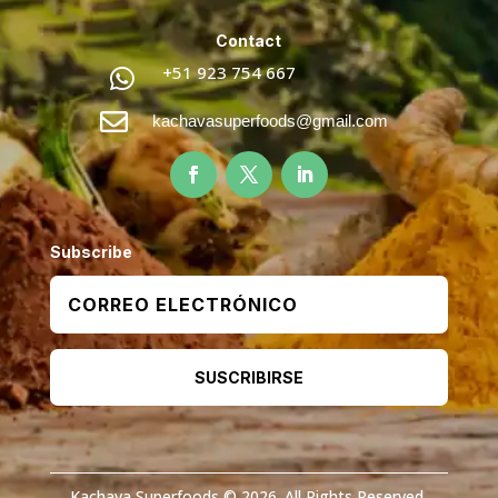
Contact
+51 923 754 667


kachavasuperfoods@gmail.com
Subscribe
SUSCRIBIRSE
Kachava Superfoods © 2026. All Rights Reserved.