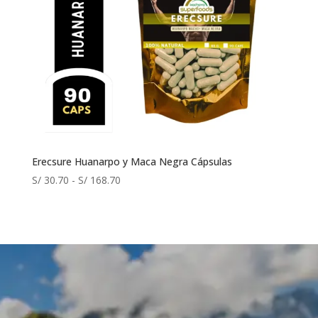
Erecsure Huanarpo y Maca Negra Cápsulas
Rango
S/
30.70
-
S/
168.70
de
precios:
desde
S/ 30.70
hasta
S/ 168.70