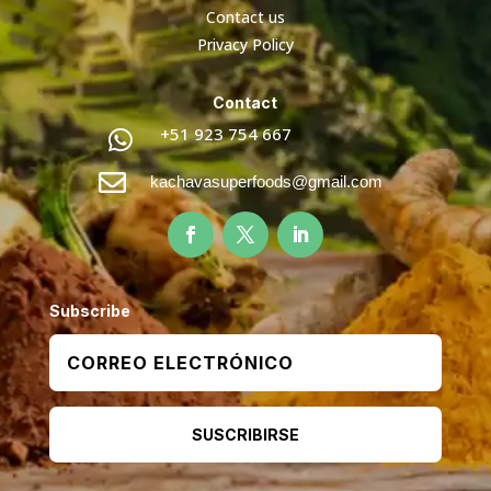
Contact us
Privacy Policy
Contact
+51 923 754 667


kachavasuperfoods@gmail.com
Subscribe
SUSCRIBIRSE