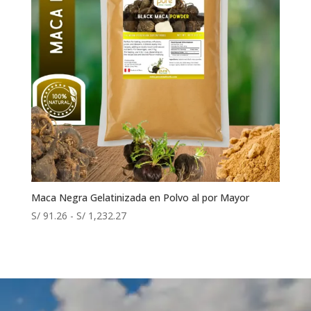
Maca Negra Gelatinizada en Polvo al por Mayor
Rango
S/
91.26
-
S/
1,232.27
de
precios:
desde
S/ 91.26
hasta
S/ 1,232.27