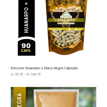
Erecsure Huanarpo y Maca Negra Cápsulas
Rango
S/
30.70
-
S/
168.70
de
precios:
desde
S/ 30.70
hasta
S/ 168.70