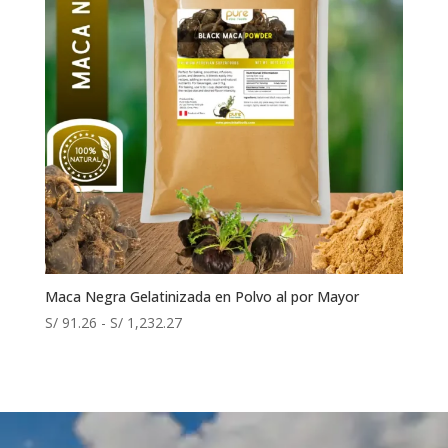
Maca Negra Gelatinizada en Polvo al por Mayor
Rango
S/
91.26
-
S/
1,232.27
de
precios:
desde
S/ 91.26
hasta