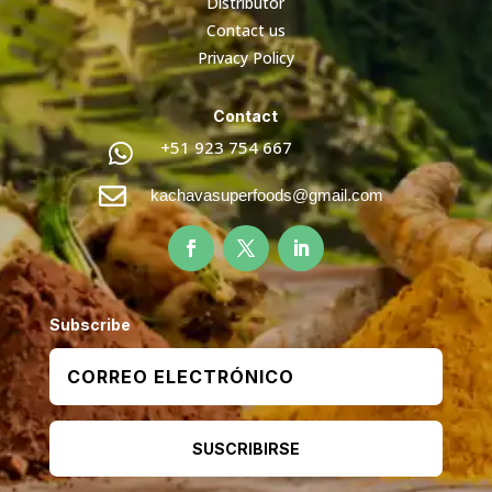
Distributor
Contact us
Privacy Policy
Contact
+51 923 754 667


kachavasuperfoods@gmail.com
Subscribe
SUSCRIBIRSE