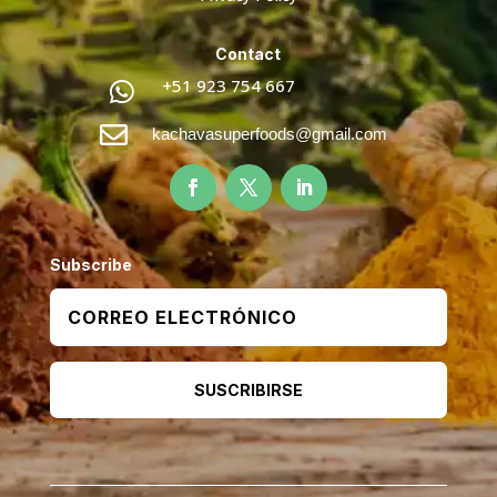
Contact
+51 923 754 667


kachavasuperfoods@gmail.com
Subscribe
SUSCRIBIRSE