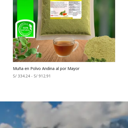
Muña en Polvo Andina al por Mayor
Rango
S/
334.24
-
S/
912.91
de
precios:
desde
S/ 334.24
hasta
S/ 912.91