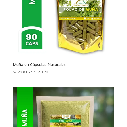
Muña en Cápsulas Naturales
Rango
S/
29.81
-
S/
160.20
de
precios:
desde
S/ 29.81
hasta
S/ 160.20