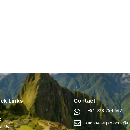
ck Links
Contact
+51 923 754 667

e
t

kachavasuperfoods@g
ut Us