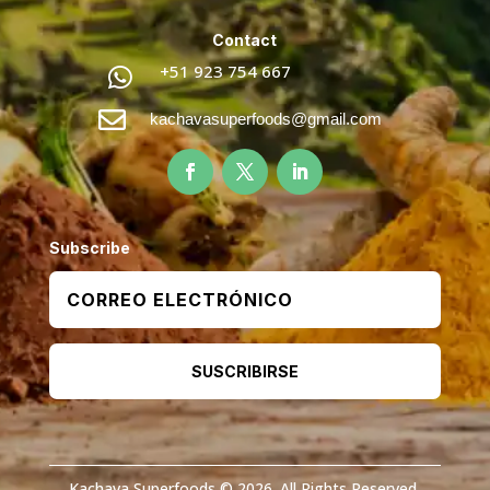
Contact
+51 923 754 667


kachavasuperfoods@gmail.com
Subscribe
SUSCRIBIRSE
Kachava Superfoods © 2026. All Rights Reserved.