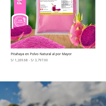
Pitahaya en Polvo Natural al por Mayor
Rango
S/
1,269.68
-
S/
3,797.00
de
precios:
desde
S/ 1,269.68
hasta
S/ 3,797.00