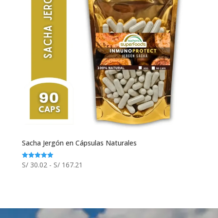
Sacha Jergón en Cápsulas Naturales
Rango
S/
30.02
-
S/
167.21
Valorado
con
de
5.00
de 5
precios:
desde
S/ 30.02