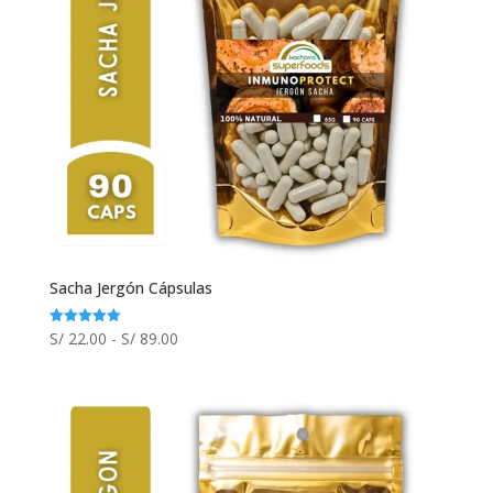
Sacha Jergón Cápsulas
Rango
S/
22.00
-
S/
89.00
Valorado
con
de
5.00
de 5
precios:
desde
S/ 22.00
hasta
S/ 89.00