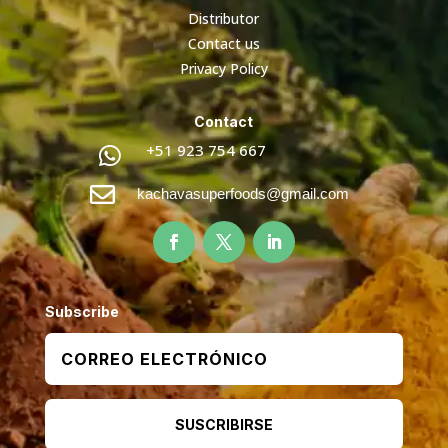
Distributor
Contact us
Privacy Policy
Contact
+51 923 754 667


kachavasuperfoods@gmail.com
Subscribe
SUSCRIBIRSE