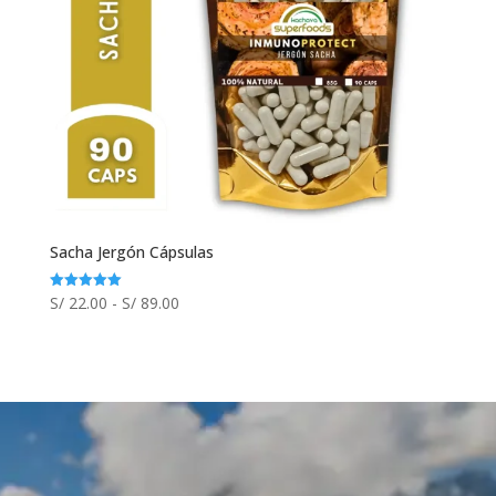
Sacha Jergón Cápsulas
Rango
S/
22.00
-
S/
89.00
Valorado
con
de
5.00
de 5
precios:
desde
S/ 22.00
hasta
S/ 89.00