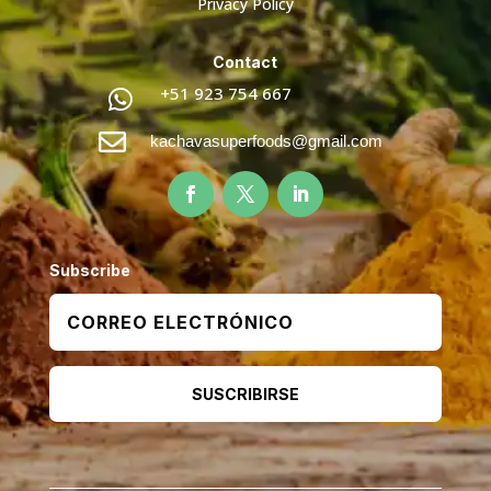
Privacy Policy
Contact
+51 923 754 667


kachavasuperfoods@gmail.com
Subscribe
SUSCRIBIRSE