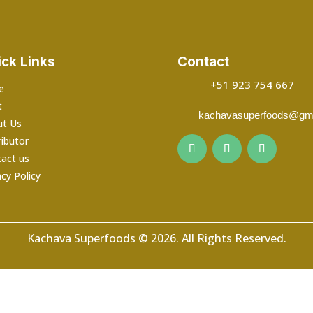
hasta
S/ 108.06
ck Links
Contact
+51 923 754 667
e
t
kachavasuperfoods@gm
ut Us
ributor
act us
acy Policy
Kachava Superfoods © 2026. All Rights Reserved.