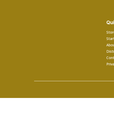
S/ 1,058.05
Qui
Stor
Star
Abo
Dist
Cont
Priv