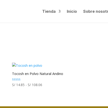
Tienda
Inicio
Sobre nosot
Tocosh en Polvo Natural Andino
Rango
Valorado con
S/
14.85
-
S/
108.06
5.00
de
de 5
precios:
desde
S/ 14.85