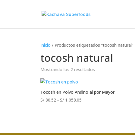
Inicio
/ Productos etiquetados “tocosh natural”
tocosh natural
Mostrando los 2 resultados
Tocosh en Polvo Andino al por Mayor
Rango
S/
80.52
-
S/
1,058.05
de
precios:
desde
S/ 80.52
hasta