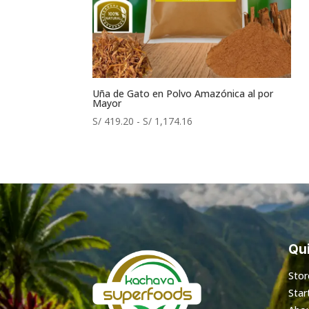
Uña de Gato en Polvo Amazónica al por
Mayor
Rango
S/
419.20
-
S/
1,174.16
de
precios:
desde
S/ 419.20
hasta
S/ 1,174.16
Qui
Stor
Star