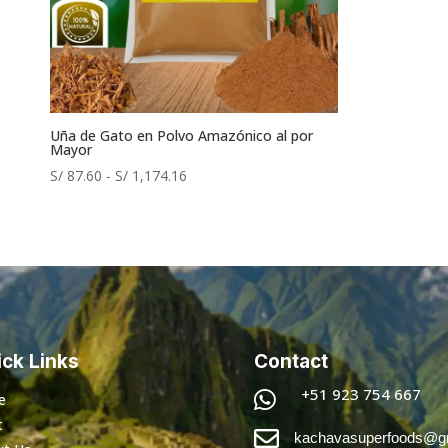
Uña de Gato en Polvo Amazónico al por
Mayor
Rango
S/
87.60
-
S/
1,174.16
de
precios:
desde
S/ 87.60
hasta
S/ 1,174.16
ck Links
Contact
+51 923 754 667

e
t

kachavasuperfoods@g