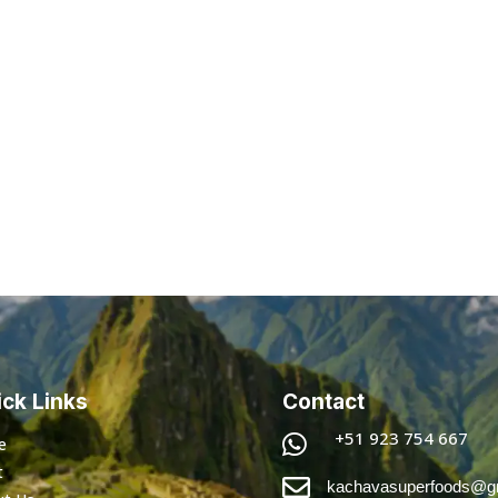
ck Links
Contact
+51 923 754 667

e
t

kachavasuperfoods@g