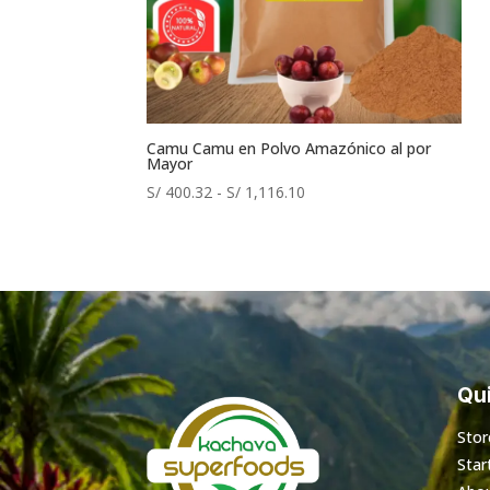
Camu Camu en Polvo Amazónico al por
Mayor
Rango
S/
400.32
-
S/
1,116.10
de
precios:
desde
S/ 400.32
hasta
S/ 1,116.10
Qui
Stor
Star