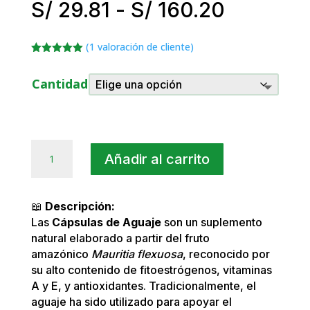
Rango
S/
29.81
-
S/
160.20
de
precios:
(
1
valoración de cliente)
desde
Valorado
S/ 29.81
con
5.00
de
Cantidad
5 en base
hasta
a
valoración
S/ 160.2
de un
cliente
Aguaje
Añadir al carrito
en
Cápsulas
Naturales
📖
Descripción:
cantidad
Las
Cápsulas de Aguaje
son un suplemento
natural elaborado a partir del fruto
amazónico
Mauritia flexuosa
, reconocido por
su alto contenido de fitoestrógenos, vitaminas
A y E, y antioxidantes. Tradicionalmente, el
aguaje ha sido utilizado para apoyar el