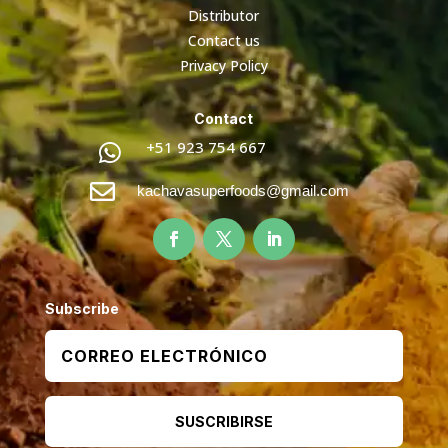
Distributor
Contact us
Privacy Policy
Contact
+51 923 754 667


kachavasuperfoods@gmail.com
Subscribe
SUSCRIBIRSE