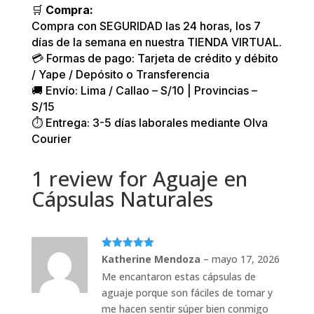
🛒
Compra:
Compra con SEGURIDAD las 24 horas, los 7
días de la semana en nuestra TIENDA VIRTUAL.
💳 Formas de pago: Tarjeta de crédito y débito
/ Yape / Depósito o Transferencia
🚚 Envío: Lima / Callao – S/10 | Provincias –
S/15
⏱️ Entrega: 3-5 días laborales mediante Olva
Courier
1 review for
Aguaje en
Cápsulas Naturales
Valorado
Katherine Mendoza
–
mayo 17, 2026
con
5
de 5
Me encantaron estas cápsulas de
aguaje porque son fáciles de tomar y
me hacen sentir súper bien conmigo