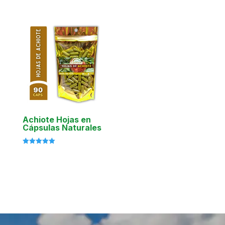
Valorado
con
5.00
de 5
Achiote Hojas en
Cápsulas Naturales
Valorado
con
5.00
de 5