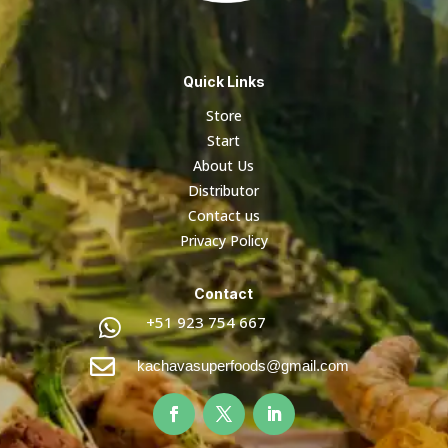
Quick Links
Store
Start
About Us
Distributor
Contact us
Privacy Policy
Contact
+51 923 754 667


kachavasuperfoods@gmail.com