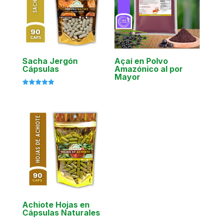
Sacha Jergón
Açaí en Polvo
Cápsulas
Amazónico al por
Mayor
Valorado
con
5.00
de 5
Achiote Hojas en
Cápsulas Naturales