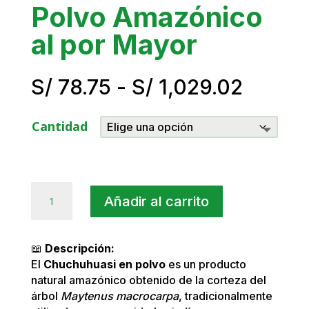
Polvo Amazónico
al por Mayor
Rango
S/
78.75
-
S/
1,029.02
de
precio
Cantidad
desde
S/ 78.
hasta
S/ 1,0
Chuchuhuasi
Añadir al carrito
en
Polvo
Amazónico
📖
Descripción:
al
El
Chuchuhuasi en polvo
es un producto
por
natural amazónico obtenido de la corteza del
Mayor
árbol
Maytenus macrocarpa
, tradicionalmente
cantidad