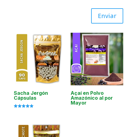
Enviar
Sacha Jergón
Açaí en Polvo
Cápsulas
Amazónico al por
Mayor
Valorado
con
5.00
de 5