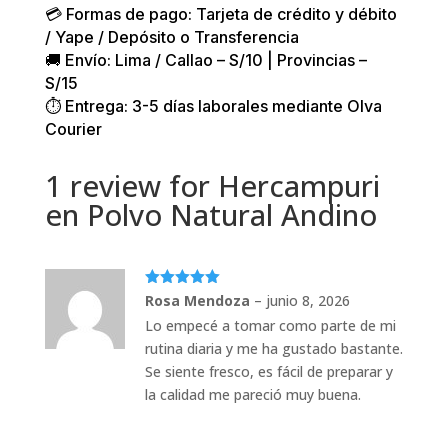
💳 Formas de pago: Tarjeta de crédito y débito
/ Yape / Depósito o Transferencia
🚚 Envío: Lima / Callao – S/10 | Provincias –
S/15
⏱️ Entrega: 3-5 días laborales mediante Olva
Courier
1 review for
Hercampuri
en Polvo Natural Andino
Valorado
Rosa Mendoza
–
junio 8, 2026
con
5
de 5
Lo empecé a tomar como parte de mi
rutina diaria y me ha gustado bastante.
Se siente fresco, es fácil de preparar y
la calidad me pareció muy buena.