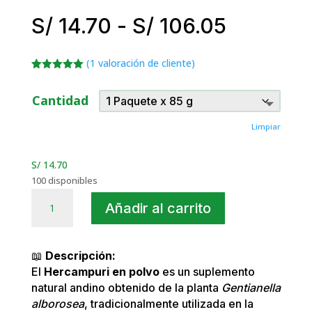
Rango
S/
14.70
-
S/
106.05
de
precios:
(
1
valoración de cliente)
desde
Valorado
S/ 14.70
con
5.00
de
Cantidad
5 en base
hasta
a
valoración
S/ 106.0
de un
Limpiar
cliente
S/
14.70
100 disponibles
Hercampuri
Añadir al carrito
en
Polvo
Natural
📖
Descripción:
Andino
El
Hercampuri en polvo
es un suplemento
cantidad
natural andino obtenido de la planta
Gentianella
alborosea
, tradicionalmente utilizada en la