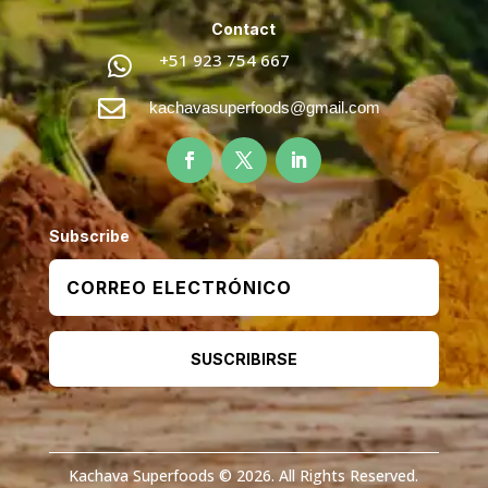
Contact
+51 923 754 667


kachavasuperfoods@gmail.com
Subscribe
SUSCRIBIRSE
Kachava Superfoods © 2026. All Rights Reserved.