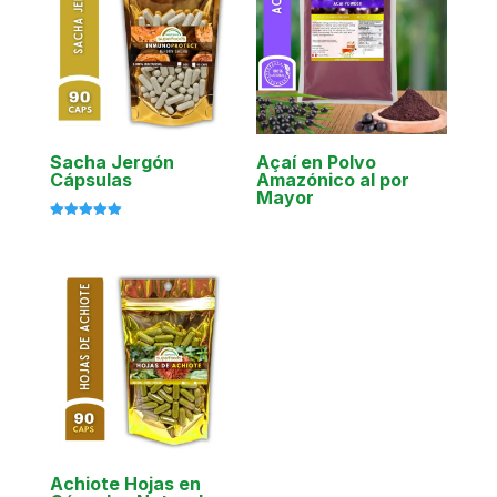
Sacha Jergón
Açaí en Polvo
Cápsulas
Amazónico al por
Mayor
Valorado
con
5.00
de 5
Achiote Hojas en