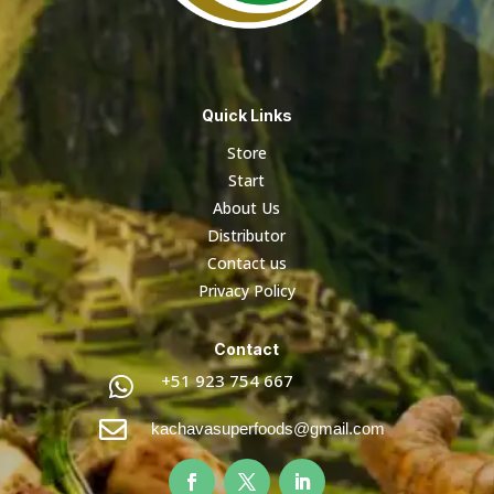
Quick Links
Store
Start
About Us
Distributor
Contact us
Privacy Policy
Contact
+51 923 754 667


kachavasuperfoods@gmail.com