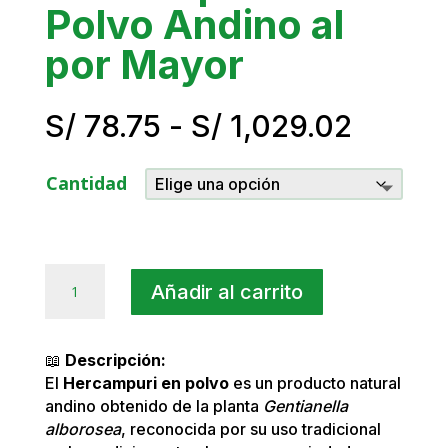
Polvo Andino al
por Mayor
Rango
S/
78.75
-
S/
1,029.02
de
precio
Cantidad
desde
S/ 78.
hasta
S/ 1,0
Hercampuri
Añadir al carrito
en
Polvo
Andino
📖
Descripción:
al
El
Hercampuri en polvo
es un producto natural
por
andino obtenido de la planta
Gentianella
Mayor
alborosea
, reconocida por su uso tradicional
cantidad