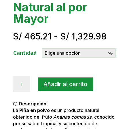
Natural al por
Mayor
Rang
S/
465.21
-
S/
1,329.98
de
preci
Cantidad
desd
S/ 46
hasta
S/ 1,
Piña
Añadir al carrito
en
Polvo
Natural
📖
Descripción:
al
La
Piña en polvo
es un producto natural
por
obtenido del fruto
Ananas comosus
, conocido
Mayor
por su sabor tropical y su contenido de
cantidad