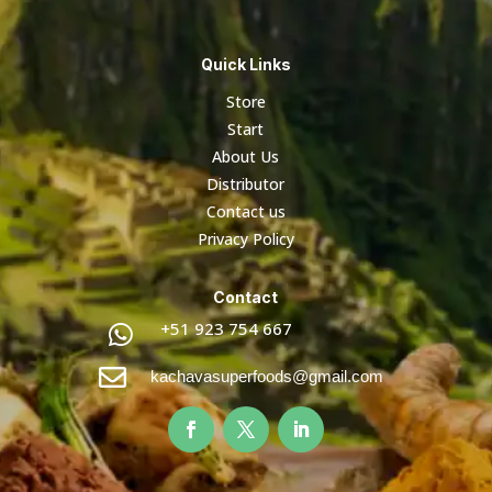
Quick Links
Store
Start
About Us
Distributor
Contact us
Privacy Policy
Contact
+51 923 754 667


kachavasuperfoods@gmail.com