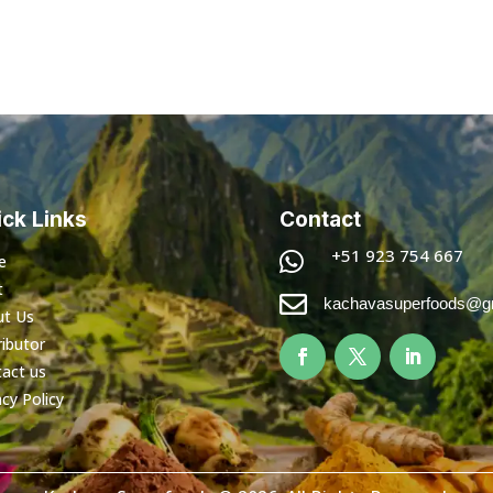
ck Links
Contact
+51 923 754 667

e
t

kachavasuperfoods@g
ut Us
ributor
act us
acy Policy