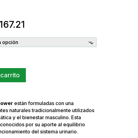
Rango
167.21
de
precios:
desde
S/ 30.02
hasta
S/ 167.21
 carrito
power
están formuladas con una
es naturales tradicionalmente utilizados
ática y el bienestar masculino. Esta
conocidos por su aporte al equilibrio
ncionamiento del sistema urinario.