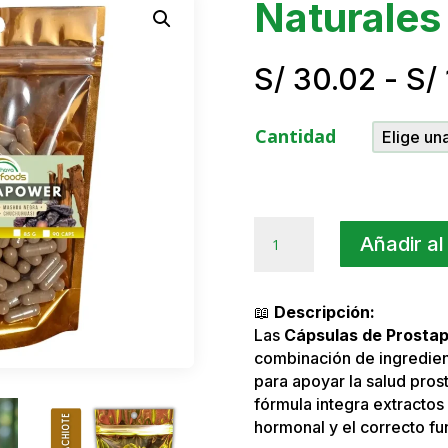
Naturales
S/
30.02
-
S/
Cantidad
Prostapower
Añadir al
en
Cápsulas
Naturales
📖
Descripción:
cantidad
Las
Cápsulas de Prosta
combinación de ingredient
para apoyar la salud prost
fórmula integra extractos 
hormonal y el correcto fu