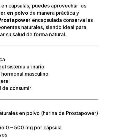
n en cápsulas, puedes aprovechar los
er en polvo
de manera práctica y
 Prostapower
encapsulada conserva las
nentes naturales, siendo ideal para
r su salud de forma natural.
ica
el sistema urinario
io hormonal masculino
eral
il de consumir
aturales en polvo (harina de Prostapower)
ño 0 – 500 mg por cápsula
ivos