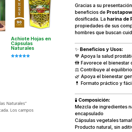
Gracias a su presentació
beneficios de
Prostapow
dosificada. La
harina de
propiedades de sus compo
hombres que buscan cuida
Achiote Hojas en
Cápsulas
Naturales
✨
Beneficios y Usos:
💙 Apoya la salud prostát
Valorado
🚻 Favorece el bienestar d
con
5.00
⚖️ Contribuye al equilibr
de 5
🌿 Apoya el bienestar gen
💊 Formato práctico y fác
🧪
Composición:
las Naturales”
Mezcla de ingredientes n
cada.
Los campos
encapsulado
Cápsulas vegetales tama
Producto natural, sin adit