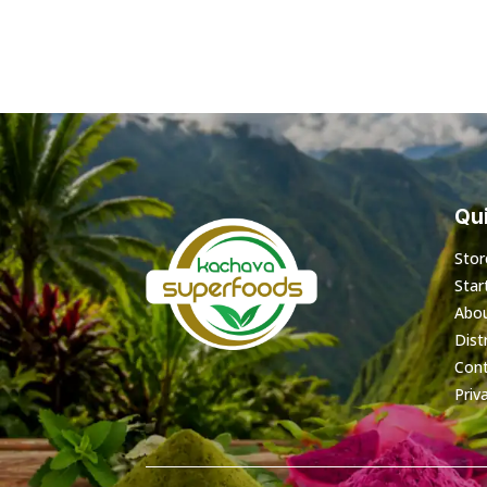
Qui
Stor
Star
Abo
Dist
Cont
Priv