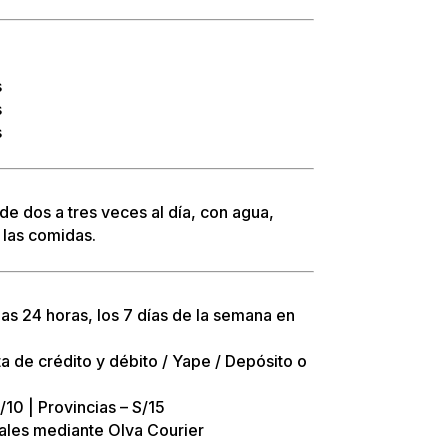
s
s
s
de dos a tres veces al día, con agua,
 las comidas.
 24 horas, los 7 días de la semana en
.
a de crédito y débito / Yape / Depósito o
/10 | Provincias – S/15
rales mediante Olva Courier