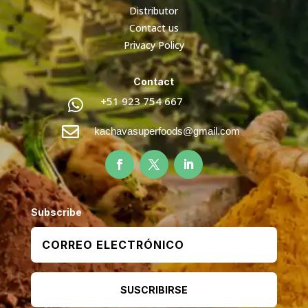
Distributor
Contact us
Privacy Policy
Contact
+51 923 754 667


kachavasuperfoods@gmail.com
Subscribe
SUSCRIBIRSE