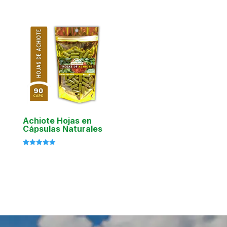
Valorado
con
5.00
de 5
Achiote Hojas en
Cápsulas Naturales
Valorado
con
5.00
de 5