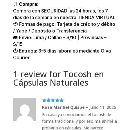
🛒
Compra:
Compra con SEGURIDAD las 24 horas, los 7
días de la semana en nuestra TIENDA VIRTUAL.
💳 Formas de pago: Tarjeta de crédito y débito
/ Yape / Depósito o Transferencia
🚚 Envío: Lima / Callao – S/10 | Provincias –
S/15
⏱️ Entrega: 3-5 días laborales mediante Olva
Courier
1 review for
Tocosh en
Cápsulas Naturales
Valorado
Rosa Maribel Quispe
–
junio 11, 2026
con
5
de 5
En casa ya conocíamos el tocosh de
forma tradicional y por eso me animé a
probarlo en cápsulas. Me parece