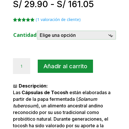
Rango
S/
29.90
-
S/
161.05
de
precios:
(
1
valoración de cliente)
desde
Valorado
S/ 29.90
con
5.00
de
Cantidad
5 en base
hasta
a
valoración
S/ 161.0
de un
cliente
Tocosh
Añadir al carrito
en
Cápsulas
Naturales
📖
Descripción:
cantidad
Las
Cápsulas de Tocosh
están elaboradas a
partir de la papa fermentada (
Solanum
tuberosum
), un alimento ancestral andino
reconocido por su uso tradicional como
probiótico natural. Durante generaciones, el
tocosh ha sido valorado por su aporte a la