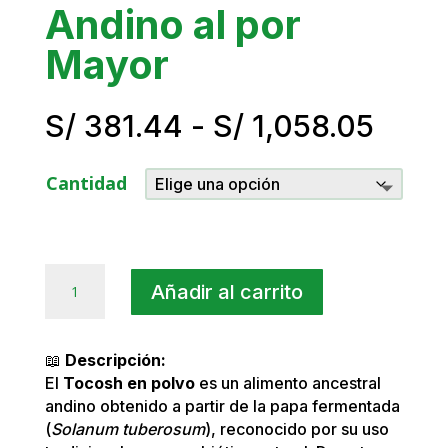
Andino al por
Mayor
Rang
S/
381.44
-
S/
1,058.05
de
preci
Cantidad
desd
S/ 3
hast
S/ 1,
Tocosh
Añadir al carrito
en
Polvo
Andino
📖
Descripción:
al
El
Tocosh en polvo
es un alimento ancestral
por
andino obtenido a partir de la papa fermentada
Mayor
(
Solanum tuberosum
), reconocido por su uso
cantidad