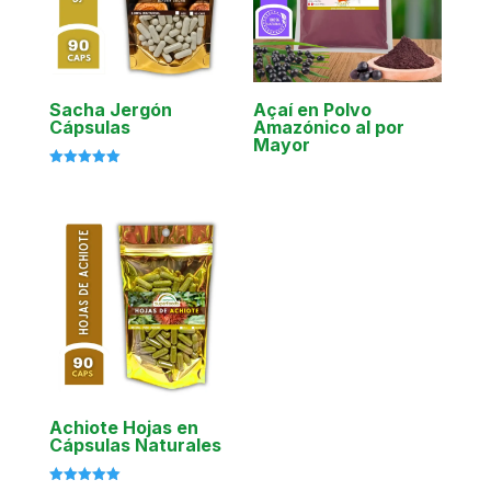
Sacha Jergón
Açaí en Polvo
Cápsulas
Amazónico al por
Mayor
Valorado
con
5.00
de 5
Achiote Hojas en
Cápsulas Naturales