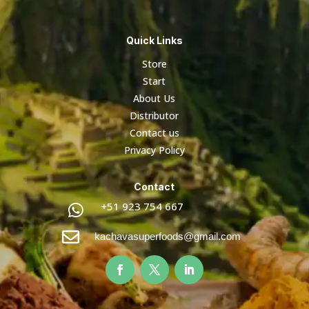
Quick Links
Store
Start
About Us
Distributor
Contact us
Privacy Policy
Contact
+51 923 754 667


kachavasuperfoods@gmail.com