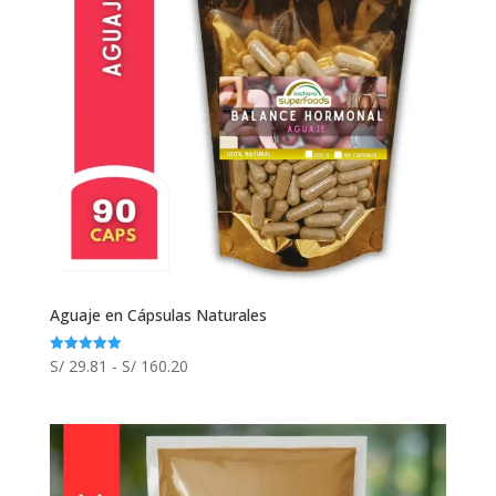
Aguaje en Cápsulas Naturales
Rango
S/
29.81
-
S/
160.20
Valorado
con
de
5.00
de 5
precios:
desde
S/ 29.81
hasta