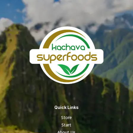
hasta
S/ 1,029.02
Quick Links
Store
Start
About Us