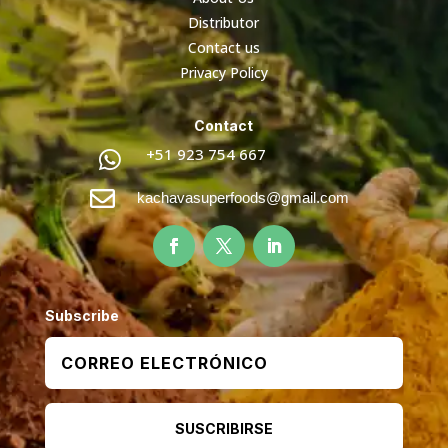
Distributor
Contact us
Privacy Policy
Contact
+51 923 754 667


kachavasuperfoods@gmail.com
Subscribe
SUSCRIBIRSE