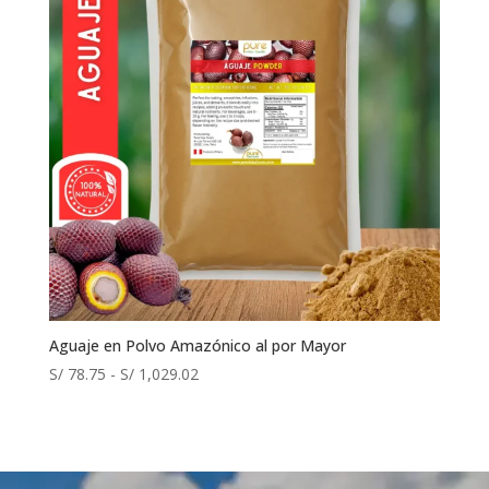
S/ 160.20
Aguaje en Polvo Amazónico al por Mayor
Rango
S/
78.75
-
S/
1,029.02
de
precios:
desde
S/ 78.75