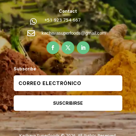
Contact
+51 923 754 667


kachavasuperfoods@gmail.com
Subscribe
SUSCRIBIRSE
Kachava Superfoods © 2026. All Rights Reserved.