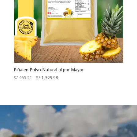
Piña en Polvo Natural al por Mayor
Rango
S/
465.21
-
S/
1,329.98
de
precios:
desde
S/ 465.21
hasta
S/ 1,329.98