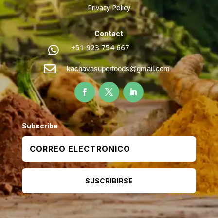
Privacy Policy
Contact
+51 923 754 667


kachavasuperfoods@gmail.com
Subscribe
SUSCRIBIRSE