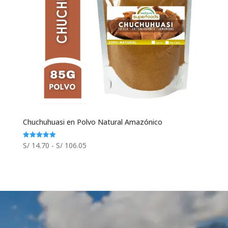
Chuchuhuasi en Polvo Natural Amazónico
Rango
S/
14.70
-
S/
106.05
Valorado
con
de
5.00
de 5
precios:
desde
S/ 14.70
hasta
S/ 106.05