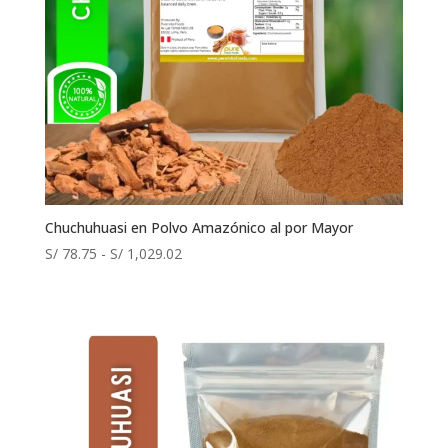
Chuchuhuasi en Polvo Amazónico al por Mayor
Rango
S/
78.75
-
S/
1,029.02
de
precios:
desde
S/ 78.75
hasta
S/ 1,029.02