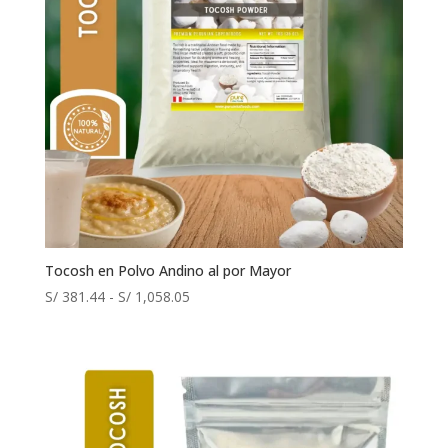
Tocosh en Polvo Andino al por Mayor
Rango
S/
381.44
-
S/
1,058.05
de
precios:
desde
S/ 381.44
hasta
S/ 1,058.05