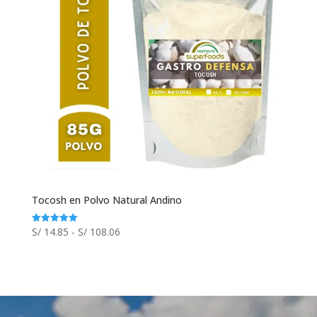
Tocosh en Polvo Natural Andino
Rango
S/
14.85
-
S/
108.06
Valorado
con
de
5.00
de 5
precios:
desde
S/ 14.85
hasta