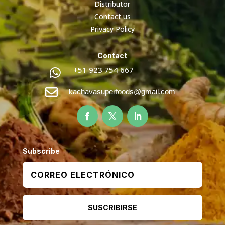
Distributor
Contact us
Privacy Policy
Contact
+51 923 754 667


kachavasuperfoods@gmail.com
Subscribe
SUSCRIBIRSE