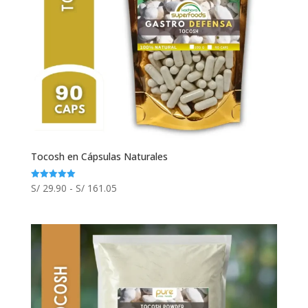
Tocosh en Cápsulas Naturales
Rango
S/
29.90
-
S/
161.05
Valorado
con
de
5.00
de 5
precios:
desde
S/ 29.90
hasta
S/ 161.05