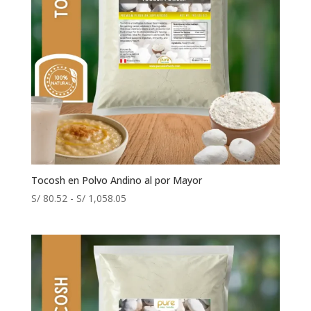
Tocosh en Polvo Andino al por Mayor
Rango
S/
80.52
-
S/
1,058.05
de
precios:
desde
S/ 80.52
hasta
S/ 1,058.05